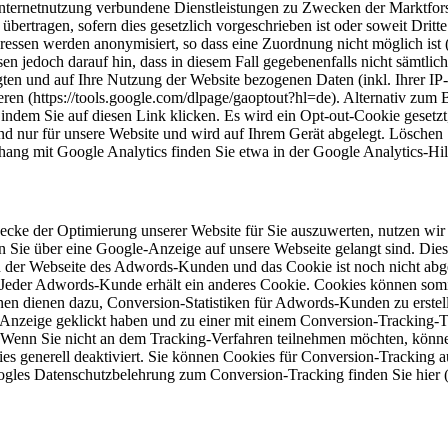
ternetnutzung verbundene Dienstleistungen zu Zwecken der Marktforsc
bertragen, sofern dies gesetzlich vorgeschrieben ist oder soweit Dritte
sen werden anonymisiert, so dass eine Zuordnung nicht möglich ist (I
en jedoch darauf hin, dass in diesem Fall gegebenenfalls nicht sämtli
ten und auf Ihre Nutzung der Website bezogenen Daten (inkl. Ihrer IP
ieren (https://tools.google.com/dlpage/gaoptout?hl=de). Alternativ zu
ndem Sie auf diesen Link klicken. Es wird ein Opt-out-Cookie gesetzt,
und nur für unsere Website und wird auf Ihrem Gerät abgelegt. Löschen
ng mit Google Analytics finden Sie etwa in der Google Analytics-Hilf
ecke der Optimierung unserer Website für Sie auszuwerten, nutzen wi
n Sie über eine Google-Anzeige auf unsere Webseite gelangt sind. Dies
ten der Webseite des Adwords-Kunden und das Cookie ist noch nicht a
rde. Jeder Adwords-Kunde erhält ein anderes Cookie. Cookies können s
en dienen dazu, Conversion-Statistiken für Adwords-Kunden zu erstell
nzeige geklickt haben und zu einer mit einem Conversion-Tracking-Tag
n. Wenn Sie nicht an dem Tracking-Verfahren teilnehmen möchten, könne
es generell deaktiviert. Sie können Cookies für Conversion-Tracking au
s Datenschutzbelehrung zum Conversion-Tracking finden Sie hier (http