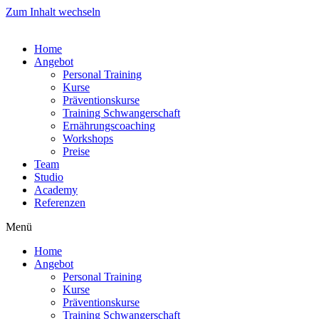
Zum Inhalt wechseln
Home
Angebot
Personal Training
Kurse
Präventionskurse
Training Schwangerschaft
Ernährungscoaching
Workshops
Preise
Team
Studio
Academy
Referenzen
Menü
Home
Angebot
Personal Training
Kurse
Präventionskurse
Training Schwangerschaft