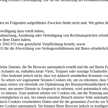
den im Folgenden aufgeführten Zwecken findet nicht statt. Wir geben Ih
nwilligung dazu erteilt haben,
endmachung, Ausübung oder Verteidigung von Rechtsansprüchen erforder
e Ihrer Daten haben,
it. c DSGVO eine gesetzliche Verpflichtung besteht, sowie
VO für die Abwicklung von Vertragsverhältnissen mit Ihnen erforderlich 
kleine Dateien, die Ihr Browser automatisch erstellt und die auf Ihrem
 Schaden an, enthalten keine Viren, Trojaner oder sonstige Schadsoftw
es bedeutet jedoch nicht, dass wir dadurch unmittelbar Kenntnis von Ih
 So setzen wir sogenannte Session-Cookies ein, um zu erkennen, dass S
naus setzen wir ebenfalls zur Optimierung der Benutzerfreundlichkeit 
rneut, um unsere Dienste in Anspruch zu nehmen, wird automatisch erka
en zu müssen. Zum anderen setzten wir Cookies ein, um die Nutzung un
 ermöglichen es uns, bei einem erneuten Besuch unserer Seite automati
 durch Cookies verarbeiteten Daten sind für die genannten Zwecke zur W
eren Cookies automatisch. Sie können Ihren Browser jedoch so konfigu