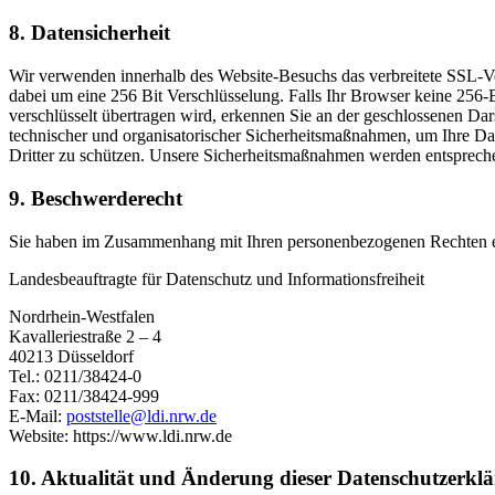
8. Datensicherheit
Wir verwenden innerhalb des Website-Besuchs das verbreitete SSL-Ver
dabei um eine 256 Bit Verschlüsselung. Falls Ihr Browser keine 256-Bit
verschlüsselt übertragen wird, erkennen Sie an der geschlossenen Da
technischer und organisatorischer Sicherheitsmaßnahmen, um Ihre Dat
Dritter zu schützen. Unsere Sicherheitsmaßnahmen werden entspreche
9. Beschwerderecht
Sie haben im Zusammenhang mit Ihren personenbezogenen Rechten ei
Landesbeauftragte für Datenschutz und Informationsfreiheit
Nordrhein-Westfalen
Kavalleriestraße 2 – 4
40213 Düsseldorf
Tel.: 0211/38424-0
Fax: 0211/38424-999
E-Mail:
poststelle@ldi.nrw.de
Website: https://www.ldi.nrw.de
10. Aktualität und Änderung dieser Datenschutzerkl