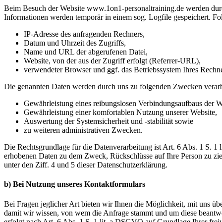
Beim Besuch der Website www.1on1-personaltraining.de werden durc
Informationen werden temporär in einem sog. Logfile gespeichert. Fo
IP-Adresse des anfragenden Rechners,
Datum und Uhrzeit des Zugriffs,
Name und URL der abgerufenen Datei,
Website, von der aus der Zugriff erfolgt (Referrer-URL),
verwendeter Browser und ggf. das Betriebssystem Ihres Rechn
Die genannten Daten werden durch uns zu folgenden Zwecken verarb
Gewährleistung eines reibungslosen Verbindungsaufbaus der W
Gewährleistung einer komfortablen Nutzung unserer Website,
Auswertung der Systemsicherheit und -stabilität sowie
zu weiteren administrativen Zwecken.
Die Rechtsgrundlage für die Datenverarbeitung ist Art. 6 Abs. 1 S. 1
erhobenen Daten zu dem Zweck, Rückschlüsse auf Ihre Person zu zieh
unter den Ziff. 4 und 5 dieser Datenschutzerklärung.
b) Bei Nutzung unseres Kontaktformulars
Bei Fragen jeglicher Art bieten wir Ihnen die Möglichkeit, mit uns üb
damit wir wissen, von wem die Anfrage stammt und um diese beantw
erfolgt nach Art. 6 Abs. 1 S. 1 lit. a DSGVO auf Grundlage Ihrer fr