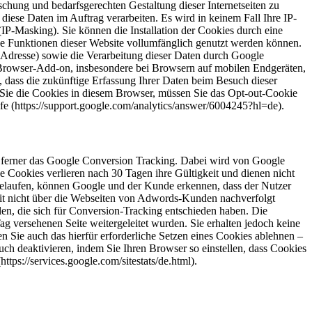
hung und bedarfsgerechten Gestaltung dieser Internetseiten zu
 diese Daten im Auftrag verarbeiten. Es wird in keinem Fall Ihre IP-
P-Masking). Sie können die Installation der Cookies durch eine
che Funktionen dieser Website vollumfänglich genutzt werden können.
-Adresse) sowie die Verarbeitung dieser Daten durch Google
m Browser-Add-on, insbesondere bei Browsern auf mobilen Endgeräten,
 dass die zukünftige Erfassung Ihrer Daten beim Besuch dieser
 Sie die Cookies in diesem Browser, müssen Sie das Opt-out-Cookie
e (https://support.google.com/analytics/answer/6004245?hl=de).
r ferner das Google Conversion Tracking. Dabei wird von Google
e Cookies verlieren nach 30 Tagen ihre Gültigkeit und dienen nicht
bgelaufen, können Google und der Kunde erkennen, dass der Nutzer
omit nicht über die Webseiten von Adwords-Kunden nachverfolgt
en, die sich für Conversion-Tracking entschieden haben. Die
 versehenen Seite weitergeleitet wurden. Sie erhalten jedoch keine
n Sie auch das hierfür erforderliche Setzen eines Cookies ablehnen –
ch deaktivieren, indem Sie Ihren Browser so einstellen, dass Cookies
s://services.google.com/sitestats/de.html).