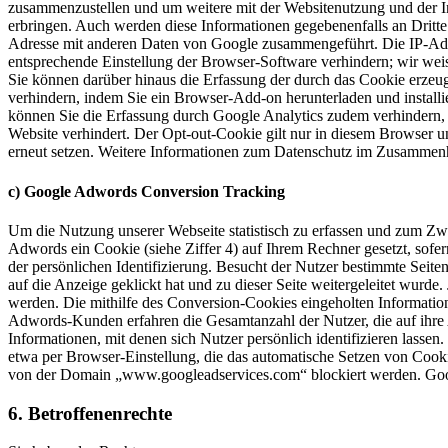
zusammenzustellen und um weitere mit der Websitenutzung und der In
erbringen. Auch werden diese Informationen gegebenenfalls an Dritte ü
Adresse mit anderen Daten von Google zusammengeführt. Die IP-Adres
entsprechende Einstellung der Browser-Software verhindern; wir weis
Sie können darüber hinaus die Erfassung der durch das Cookie erzeug
verhindern, indem Sie ein Browser-Add-on herunterladen und install
können Sie die Erfassung durch Google Analytics zudem verhindern, i
Website verhindert. Der Opt-out-Cookie gilt nur in diesem Browser 
erneut setzen. Weitere Informationen zum Datenschutz im Zusammenha
c) Google Adwords Conversion Tracking
Um die Nutzung unserer Webseite statistisch zu erfassen und zum Zw
Adwords ein Cookie (siehe Ziffer 4) auf Ihrem Rechner gesetzt, sofer
der persönlichen Identifizierung. Besucht der Nutzer bestimmte Sei
auf die Anzeige geklickt hat und zu dieser Seite weitergeleitet wu
werden. Die mithilfe des Conversion-Cookies eingeholten Information
Adwords-Kunden erfahren die Gesamtanzahl der Nutzer, die auf ihre A
Informationen, mit denen sich Nutzer persönlich identifizieren lasse
etwa per Browser-Einstellung, die das automatische Setzen von Cooki
von der Domain „www.googleadservices.com“ blockiert werden. Google
6. Betroffenenrechte