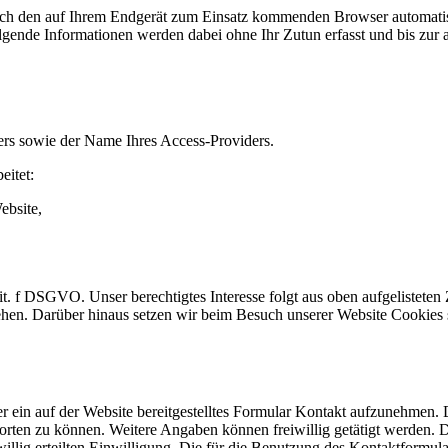
h den auf Ihrem Endgerät zum Einsatz kommenden Browser automatisc
lgende Informationen werden dabei ohne Ihr Zutun erfasst und bis zur 
ers sowie der Name Ihres Access-Providers.
eitet:
ebsite,
 lit. f DSGVO. Unser berechtigtes Interesse folgt aus oben aufgeliste
en. Darüber hinaus setzen wir beim Besuch unserer Website Cookies s
er ein auf der Website bereitgestelltes Formular Kontakt aufzunehmen. 
orten zu können. Weitere Angaben können freiwillig getätigt werden.
eiwillig erteilten Einwilligung. Die für die Benutzung des Kontaktfo