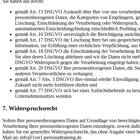
Sie haben das Recht:
gemäß Art. 15 DSGVO Auskunft über Ihre von uns verarbeitete
personenbezogenen Daten, die Kategorien von Empfängern, gege
Löschung, Einschränkung der Verarbeitung oder Widerspruch, d
automatisierten Entscheidungsfindung einschließlich Profiling 
gemäß Art. 16 DSGVO unverzüglich die Berichtigung unrichtig
gemäß Art. 17 DSGVO die Löschung Ihrer bei uns gespeicherte
Information, zur Erfüllung einer rechtlichen Verpflichtung, a
gemäß Art. 18 DSGVO die Einschränkung der Verarbeitung Ihrer
Sie aber deren Löschung ablehnen und wir die Daten nicht me
DSGVO Widerspruch gegen die Verarbeitung eingelegt haben;
gemäß Art. 20 DSGVO Ihre personenbezogenen Daten, die Sie un
anderen Verantwortlichen zu verlangen;
gemäß Art. 7 Abs. 3 DSGVO Ihre einmal erteilte Einwilligung je
Zukunft nicht mehr fortführen dürfen und
gemäß Art. 77 DSGVO sich bei einer Aufsichtsbehörde zu beschw
Unternehmenssitzes wenden.
7. Widerspruchsrecht
Sofern Ihre personenbezogenen Daten auf Grundlage von berechtigte
Verarbeitung Ihrer personenbezogenen Daten einzulegen, soweit dafür 
haben Sie ein generelles Widerspruchsrecht, das ohne Angabe einer 
Mail an: info@1on1-personaltraining.de