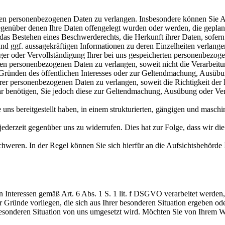
n personenbezogenen Daten zu verlangen. Insbesondere können Sie Au
nüber denen Ihre Daten offengelegt wurden oder werden, die geplante
as Bestehen eines Beschwerderechts, die Herkunft ihrer Daten, sofern 
und ggf. aussagekräftigen Informationen zu deren Einzelheiten verlange
er oder Vervollständigung Ihrer bei uns gespeicherten personenbezog
n personenbezogenen Daten zu verlangen, soweit nicht die Verarbeit
us Gründen des öffentlichen Interesses oder zur Geltendmachung, Ausübu
 personenbezogenen Daten zu verlangen, soweit die Richtigkeit der Da
hr benötigen, Sie jedoch diese zur Geltendmachung, Ausübung oder Ve
s bereitgestellt haben, in einem strukturierten, gängigen und maschin
derzeit gegenüber uns zu widerrufen. Dies hat zur Folge, dass wir die 
eren. In der Regel können Sie sich hierfür an die Aufsichtsbehörde Ih
n Interessen gemäß Art. 6 Abs. 1 S. 1 lit. f DSGVO verarbeitet werd
Gründe vorliegen, die sich aus Ihrer besonderen Situation ergeben ode
besonderen Situation von uns umgesetzt wird. Möchten Sie von Ihrem 